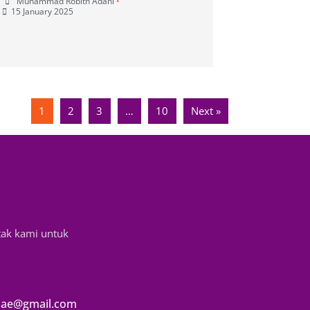
Muhammad Robith Adani
•
15 January 2025
1
2
3
…
10
Next »
tak kami untuk
ae@gmail.com