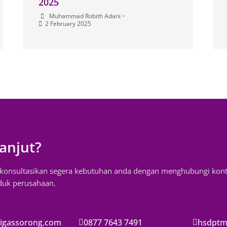
2025
Muhammad Robith Adani
•
2 February 2025
anjut?
, konsultasikan segera kebutuhan anda dengan menghubungi kon
oduk perusahaan.
igassorong.com
0877 7643 7491
hsdptm