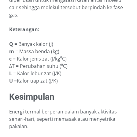
cair sehingga molekul tersebut berpindah ke fase
gas.
Keterangan:
Q
= Banyak kalor (J)
m
= Massa benda (kg)
c
= Kalor jenis zat (J/kg⁰C)
ΔT = Perubahan suhu (⁰C)
L
= Kalor lebur zat (J/K)
U
=Kalor uap zat (J/K)
Kesimpulan
Energi termal berperan dalam banyak aktivitas
sehari-hari, seperti memasak atau menyetrika
pakaian.