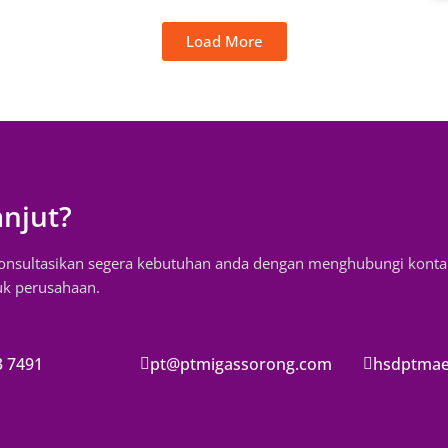
Load More
anjut?
konsultasikan segera kebutuhan anda dengan menghubungi konta
uk perusahaan.
3 7491
pt@ptmigassorong.com
hsdptma