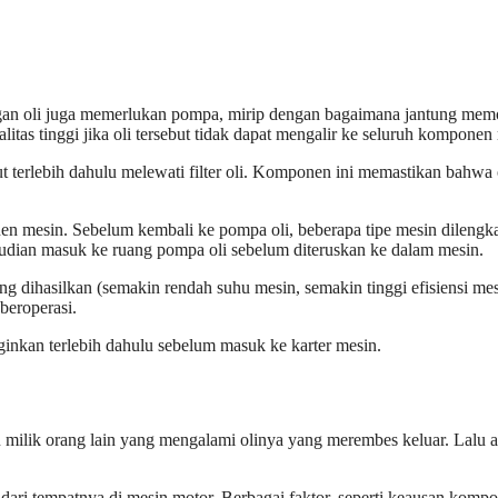
engan oli juga memerlukan pompa, mirip dengan bagaimana jantung me
alitas tinggi jika oli tersebut tidak dapat mengalir ke seluruh komponen
 terlebih dahulu melewati filter oli. Komponen ini memastikan bahwa 
ponen mesin. Sebelum kembali ke pompa oli, beberapa tipe mesin dilengk
emudian masuk ke ruang pompa oli sebelum diteruskan ke dalam mesin.
ng dihasilkan (semakin rendah suhu mesin, semakin tinggi efisiensi me
beroperasi.
inkan terlebih dahulu sebelum masuk ke karter mesin.
milik orang lain yang mengalami olinya yang merembes keluar. Lalu 
r dari tempatnya di mesin motor. Berbagai faktor, seperti keausan kom