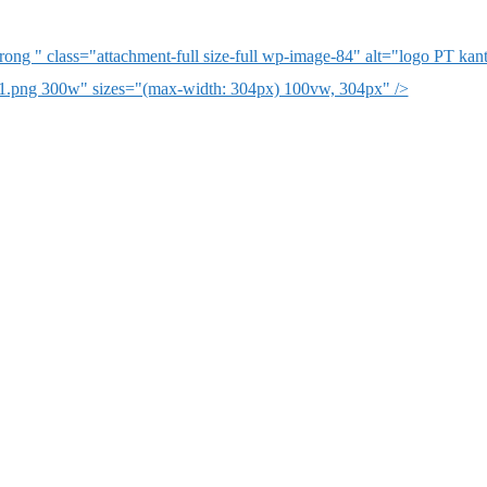
ng " class="attachment-full size-full wp-image-84" alt="logo PT ka
1.png 300w" sizes="(max-width: 304px) 100vw, 304px" />