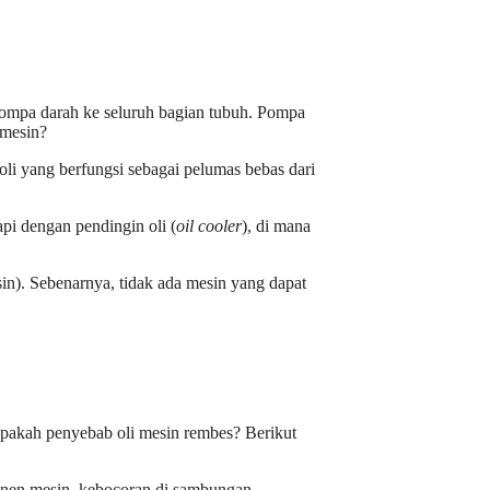
mompa darah ke seluruh bagian tubuh. Pompa
 mesin?
oli yang berfungsi sebagai pelumas bebas dari
api dengan pendingin oli (
oil cooler
), di mana
sin). Sebenarnya, tidak ada mesin yang dapat
apakah penyebab oli mesin rembes? Berikut
ponen mesin, kebocoran di sambungan-