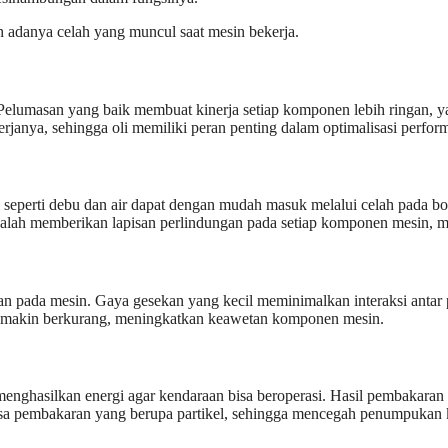
h adanya celah yang muncul saat mesin bekerja.
Pelumasan yang baik membuat kinerja setiap komponen lebih ringan,
nerjanya, sehingga oli memiliki peran penting dalam optimalisasi perfo
usi seperti debu dan air dapat dengan mudah masuk melalui celah pada b
adalah memberikan lapisan perlindungan pada setiap komponen mesin, m
n pada mesin. Gaya gesekan yang kecil meminimalkan interaksi antar 
semakin berkurang, meningkatkan keawetan komponen mesin.
enghasilkan energi agar kendaraan bisa beroperasi. Hasil pembakaran 
isa pembakaran yang berupa partikel, sehingga mencegah penumpukan k