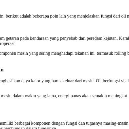
 berikut adalah beberapa poin lain yang menjelaskan fungsi dari oli 
m getaran pada kendaraan yang penyebab dari peredam kejutan. Karakte
roperasi.
omponen mesin yang sering menghadapi tekanan ini, termasuk rolling bea
in
ghasilkan daya kalor yang harus keluar dari mesin. Oli berfungsi vita
esin dalam waktu yang lama, energi panas akan semakin meningkat. D
n memiliki berbagai komponen dengan fungsi dan tugasnya masing-masi
esinambungan dalam fungsinya.