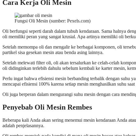
Cara Kerja Oli Mesin
Fungsi Oli Mesin (sumber: Pexels.com)
Oli berfungsi seperti darah dalam tubuh kendaraan. Sama halnya d
oli memiliki peran yang sangat krusial. Apa artinya memiliki oli berku
Setelah memompa oli dan mengalir ke berbagai komponen, oli tersebut
partikel sisa gesekan mesin atau benda asing lainnya.
Setelah melewati filter oli, oli akan tersalurkan ke celah-celah kom
oli didinginkan terlebih dahulu sebelum kembali ke karter mesin, k
Perlu ingat bahwa efisiensi mesin berbanding terbalik dengan suhu ya
mencapai efisiensi 100% karena setiap mesin menghasilkan suhu saat 
Oli juga berperan dalam mengurangi suhu mesin dengan cara mending
Penyebab Oli Mesin Rembes
Beberapa kali Anda akan sering menemui mesin kendaraan Anda atau 
adalah penjelasannya.
Oli rembes merujuk pada kondisi di mana oli mesin bocor atau kelua