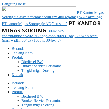
Langsung ke isi
PT Kantor Migas
Sorong " class="attachment-full size-full wp-image-84" alt="logo
PT KANTOR
PT kantor Migas Sorong (MAE)" srcset="
MIGAS SORONG
304w, wp-
content/uploads/2021/12/logo-mae-300x31.png 300w" sizes="
(max-width: 304px) 100vw, 304px" />
Beranda
Tentang Kami
Produk
Biodiesel B40
Bunker Service Pertamina
Tangki migas Sorong
Kontak
Beranda
Tentang Kami
Produk
Biodiesel B40
Bunker Service Pertamina
Tangki migas Sorong