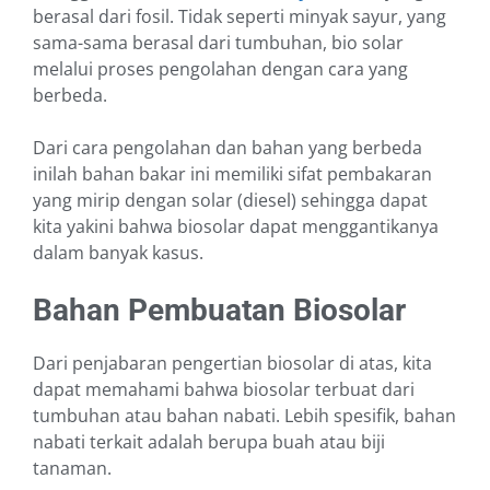
berasal dari fosil. Tidak seperti minyak sayur, yang
sama-sama
berasal dari
tumbuhan, bio solar
m
elalui proses pengo
lahan dengan cara yang
berbeda.
Dari cara pengolahan dan bahan yang berbeda
inilah ba
han bakar ini
memiliki sifat pembakaran
yang mirip dengan solar (diesel)
s
ehingga dapat
kita y
akini bahwa biosolar dapat menggantikanya
dalam banyak kasus.
Bahan Pembuatan Biosolar
Dari penjabaran pengertian biosolar di atas
,
kita
dapat memahami bahwa biosolar terbuat dari
tumbuhan atau bahan nabati. Lebih spesifik, bahan
nabati t
erkait
adalah berupa buah atau biji
tanaman.