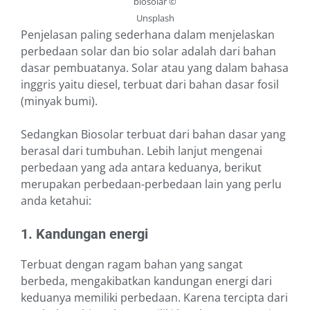
biosolar ©
Unsplash
Penjelasan paling sederhana dalam menjelaskan
perbedaan solar dan bio solar adalah dari bahan
dasar pembuatanya. Solar atau yang dalam bahasa
inggris y
aitu
diesel, terbuat dari bahan dasar fosil
(minyak bumi).
Sedangkan Biosolar t
erbuat
dari bahan dasar yang
b
erasal
dari tumbuhan. Lebih lanjut mengenai
perbedaan yang ada antara keduanya, berikut
merupakan perbedaan-perbedaan lain yang perlu
anda ketahui:
1. Kandungan energi
T
er
buat dengan ragam bahan yang sangat
berbeda, mengakibatkan kandungan energi d
ari
keduanya memiliki perbedaan. Karena t
ercipta
dari