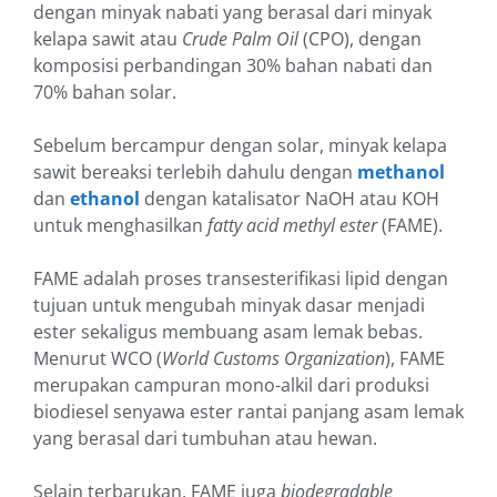
dengan minyak nabati yang
b
e
rasal
dari minyak
kelapa sawit atau
Crude Palm Oil
(CPO), dengan
komposisi perbandingan 30% bahan nabati dan
70% bahan solar.
Sebelum b
ercampur
dengan solar, minyak kelapa
sawit b
ereaksi
terlebih dahulu dengan
methanol
dan
ethanol
dengan katalisator NaOH atau KOH
untuk menghasilkan
fatty acid methyl ester
(FAME).
FAME adalah proses transesterifikasi lipid d
engan
tujuan
untuk mengubah minyak dasar menjadi
ester sekaligus membuang asam lemak bebas.
Menurut WCO (
World Customs Organization
), FAME
merupakan campuran mono-alkil dari produksi
biodiesel senyawa ester rantai panjang asam lemak
yang berasal dari tumbuhan atau hewan.
Selain terbarukan, FAME juga
biodegradable